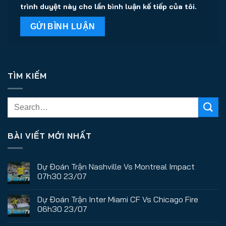
trình duyệt này cho lần bình luận kế tiếp của tôi.
TÌM KIẾM
BÀI VIẾT MỚI NHẤT
Dự Đoán Trận Nashville Vs Montreal Impact
07h30 23/07
Dự Đoán Trận Inter Miami CF Vs Chicago Fire
06h30 23/07