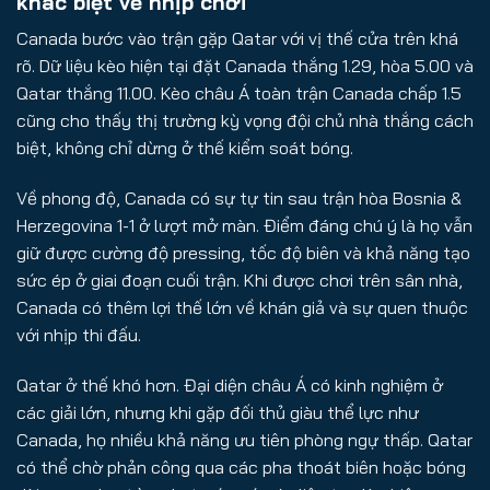
khác biệt về nhịp chơi
Canada bước vào trận gặp Qatar với vị thế cửa trên khá
rõ. Dữ liệu kèo hiện tại đặt Canada thắng 1.29, hòa 5.00 và
Qatar thắng 11.00. Kèo châu Á toàn trận Canada chấp 1.5
cũng cho thấy thị trường kỳ vọng đội chủ nhà thắng cách
biệt, không chỉ dừng ở thế kiểm soát bóng.
Về phong độ, Canada có sự tự tin sau trận hòa Bosnia &
Herzegovina 1-1 ở lượt mở màn. Điểm đáng chú ý là họ vẫn
giữ được cường độ pressing, tốc độ biên và khả năng tạo
sức ép ở giai đoạn cuối trận. Khi được chơi trên sân nhà,
Canada có thêm lợi thế lớn về khán giả và sự quen thuộc
với nhịp thi đấu.
Qatar ở thế khó hơn. Đại diện châu Á có kinh nghiệm ở
các giải lớn, nhưng khi gặp đối thủ giàu thể lực như
Canada, họ nhiều khả năng ưu tiên phòng ngự thấp. Qatar
có thể chờ phản công qua các pha thoát biên hoặc bóng