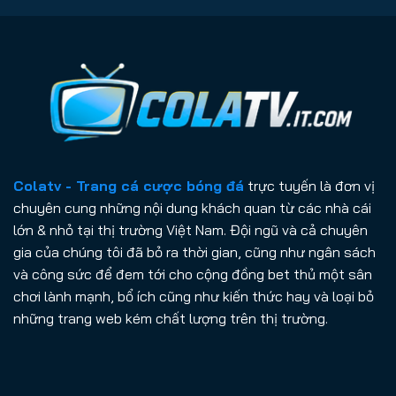
Colatv - Trang cá cược bóng đá
trực tuyến là đơn vị
chuyên cung những nội dung khách quan từ các nhà cái
lớn & nhỏ tại thị trường Việt Nam. Đội ngũ và cả chuyên
gia của chúng tôi đã bỏ ra thời gian, cũng như ngân sách
và công sức để đem tới cho cộng đồng bet thủ một sân
chơi lành mạnh, bổ ích cũng như kiến thức hay và loại bỏ
những trang web kém chất lượng trên thị trường.