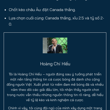
Chốt kèo châu Âu: đặt Canada thắng.
Lựa chọn cuối cùng: Canada thắng, xỉu 2.5 và tỷ số 2-
0.
Hoàng Chí Hiếu
Tôi là Hoàng Chí Hiếu – người đứng sau ý tưởng phát triển
một nền tảng thông tin cá cược bóng đá dành cho cộng
đồng người Việt. Xuất phát từ niềm đam mê bóng đá và nhiều
năm theo dõi các giải đấu lớn, tôi nhận thấy người chơi
trong nước vẫn thiếu những nguồn thông tin rõ ràng, dễ hiểu
về tỷ lệ kèo và kinh nghiệm cá cược.
Chính vì vậy, tôi cùng đội ngũ của mình xây dựng một trang